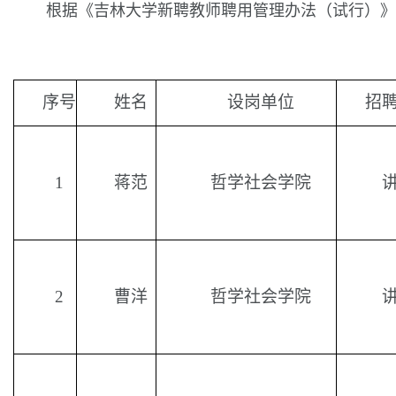
根据《吉林大学新聘教师聘用管理办法（试行）》
序号
姓名
设岗单位
招
1
蒋范
哲学社会学院
2
曹洋
哲学社会学院